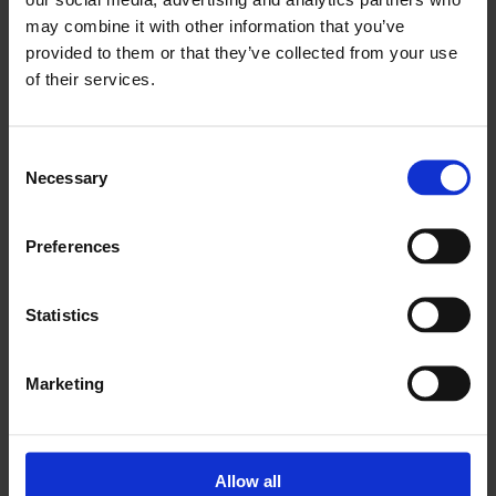
begagnataffären? Skiljer sig marginalen på
may combine it with other information that you’ve
demoreturer kontra inbytesbilar? Få insikter i vart
provided to them or that they’ve collected from your use
ni gör bra affärer och var ni kan göra förbättringar.
of their services.
Genom att kunna ta del av bruttomarginalen så
kan ni härleda den till de grupperingar ni vill såsom
Consent
demoreturer, märke, iordningställande m.m.
Necessary
Selection
Preferences
Statistics
Marketing
Allow all