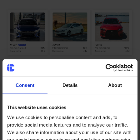
Consent
Details
About
Bruttomarginal kopplat till
This website uses cookies
olika affärer
We use cookies to personalise content and ads, to
provide social media features and to analyse our traffic.
We also share information about your use of our site with
Hur bra bruttomarginal har ni kopplat till
our social media, advertising and analytics partners who