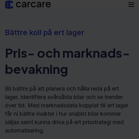
English
Bättre koll på ert lager
Produ
Suomi
Pris- och marknads­
be­vakning
Begag
Nya bi
Bli bättre på att planera och hålla reda på ert
lager, identifiera svårsålda bilar och se trender
Pris-
över tid. Med marknadsdata kopplat till ert lager
får ni bättre insikter i hur snabbt bilar kommer
Inköp
säljas samt kunna driva på ert prisstrategi med
automatisering.
Tillä