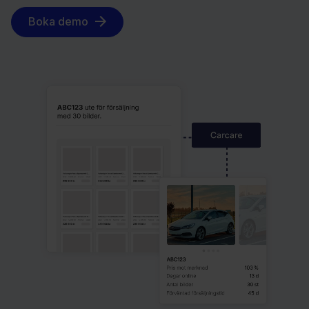
Boka demo
Resur
Refer
Artikl
Karriä