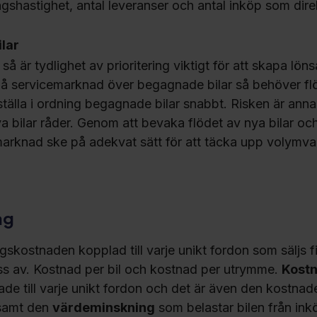
ngshastighet, antal leveranser och antal inköp som di
ilar
å är tydlighet av prioritering viktigt för att skapa lön
s på servicemarknad över begagnade bilar så behöver fl
t ställa i ordning begagnade bilar snabbt. Risken är anna
 bilar råder. Genom att bevaka flödet av nya bilar och
rknad ske på adekvat sätt för att täcka upp volymvar
ag
gskostnaden kopplad till varje unikt fordon som säljs f
s av. Kostnad per bil och kostnad per utrymme.
Kostn
ade till varje unikt fordon och det är även den kostna
amt den
värdeminskning
som belastar bilen från inköp