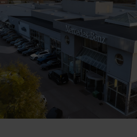
nköpsanalys
sv
illäggsprodukter