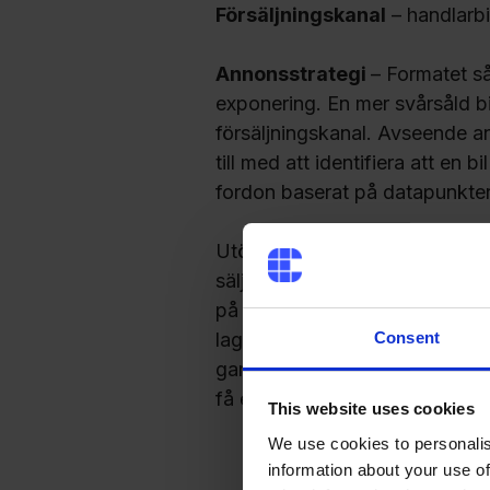
Försäljningskanal
– handlarbil
A
nnonsstrategi
– Formatet s
exponering. En mer svårsåld bil
försäljningskanal. Avseende an
till med att identifiera att en
fordon baserat på datapunkter
Utöver det är det marknaden so
säljas redan när du byter in den
på egen hand eller inte. Ett br
Consent
lager bör säljas på. Exempelvis a
gammal. Här kan man använda de
få ett negativt resultat på bilen
This website uses cookies
We use cookies to personalis
information about your use of