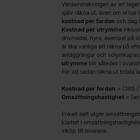
Värdeminskningen av ert lager 
själv räkna ut, även om ni har 
kostnad per fordon
och dag 
Kostnad per utrymme
inklude
drivmedel, hyra, exempel på s
är lika vanliga att räkna på eft
anläggningar och volymkapacit
utrymme
blir således i ovan
För att sedan räkna ut totala 
Kostnad per fordon
= (365 / 
Omsättningshastighet
= [ant
Enkelt sett utgör omsättningsha
klarhet i omsättningshastighete
inköp till leverans.