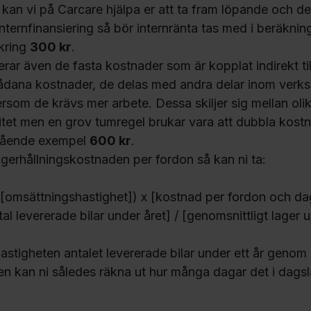
kan vi på Carcare hjälpa er att ta fram löpande och den
internfinansiering så bör internränta tas med i beräknin
kring
300 kr
.
rar även de fasta kostnader som är kopplat indirekt til
ådana kostnader, de delas med andra delar inom verksa
ersom de krävs mer arbete. Dessa skiljer sig mellan olika
et men en grov tumregel brukar vara att dubbla kostn
stående exempel
600 kr
.
lagerhållningskostnaden per fordon så kan ni ta:
[omsättningshastighet]) x [kostnad per fordon och da
al levererade bilar under året] / [genomsnittligt lager 
stigheten antalet levererade bilar under ett år genom et
n kan ni således räkna ut hur många dagar det i dagsläg