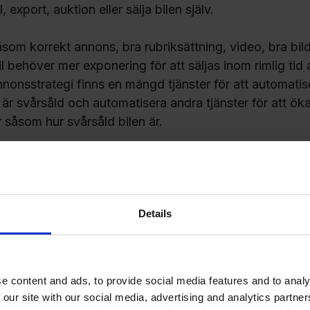
, export, auktion eller sälja bilen själv.
åsom korrekt annons, bra rubriksättning, video, bra b
 behöver mer exponering för att säljas inom rimlig tid a
nonsstrategi finns en mängd tjänster för att automatis
 bil är svårsåld och automatisera andra tjänster för att ö
 såsom hur svårsåld bilen är.
m styr hur snabbt bilen kommer att säljas. Får du insi
 eller till och med innan så är det ett bra stöd i beslute
a tips är att också ha en tydlig avyttringsstrategi koppl
Details
tt priset justeras i ett tajt intervall samt att bilen avytt
n vinstmarginal som finns på bilen för att avgöra när 
.
e content and ads, to provide social media features and to analy
 our site with our social media, advertising and analytics partn