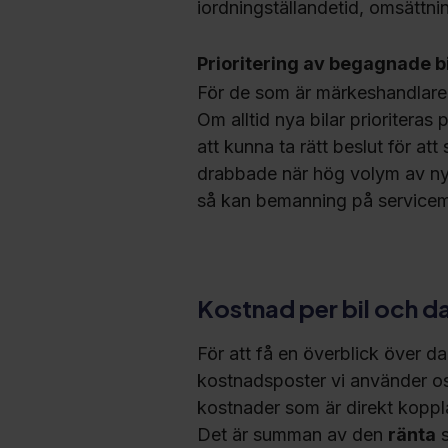
iordningställandetid, omsättni
Prioritering av begagnade b
För de som är märkeshandlare s
Om alltid nya bilar prioritera
att kunna ta rätt beslut för at
drabbade när hög volym av nya
så kan bemanning på servicema
Kostnad per bil och d
För att få en överblick över da
kostnadsposter vi använder os
kostnader som är direkt koppl
Det är summan av den
ränta
s