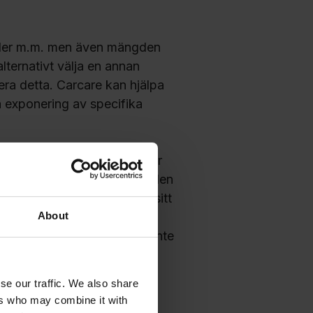
ilder m.m. men även mängden
lternativt välja en annan
era detta. Carcare kan hjälpa
ka exponering av specifika
kt i hur snabbt bilen kommer
t om det är klokt att sälja bilen
at till de normalvärden som sitt
About
ras när bilen blivit visst
en bil bör avyttas för att inte
se our traffic. We also share
ers who may combine it with