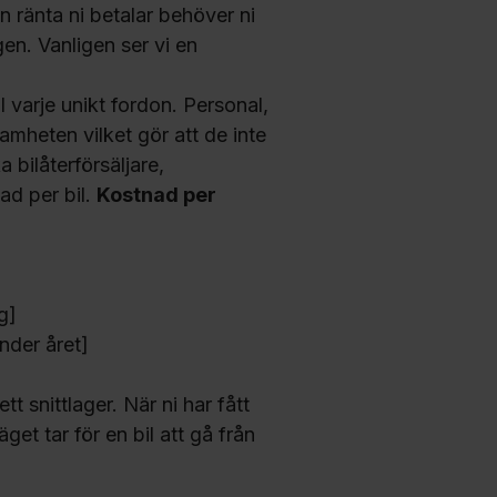
 ränta ni betalar behöver ni
gen. Vanligen ser vi en
l varje unikt fordon. Personal,
mheten vilket gör att de inte
 bilåterförsäljare,
ad per bil.
Kostnad per
g]
under året]
t snittlager. När ni har fått
et tar för en bil att gå från