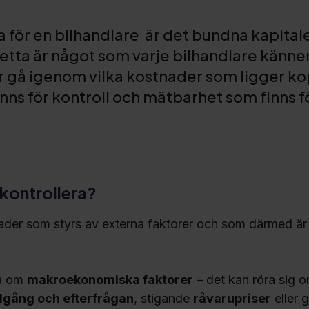
a för en bilhandlare är det bundna kapitale
Detta är något som varje bilhandlare känner 
gå igenom vilka kostnader som ligger kopp
inns för kontroll och mätbarhet som finns f
 kontrollera?
ader som styrs av externa faktorer och som därmed är s
ta om
makroekonomiska faktorer
– det kan röra sig 
llgång och efterfrågan
, stigande
råvarupriser
eller 