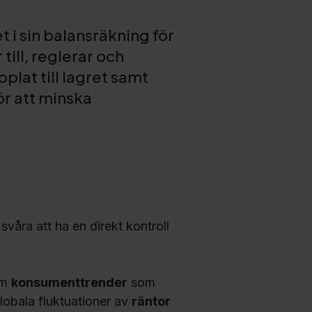
t i sin balansräkning för
till, reglerar och
lat till lagret samt
ör att minska
våra att ha en direkt kontroll
om
konsumenttrender
som
globala fluktuationer av
räntor