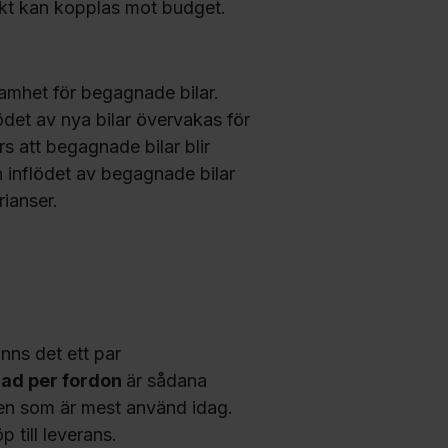
rekt kan kopplas mot budget.
samhet för begagnade bilar.
ödet av nya bilar övervakas för
rs att begagnade bilar blir
 inflödet av begagnade bilar
ianser.
inns det ett par
ad per fordon
är sådana
den som är mest använd idag.
 till leverans.